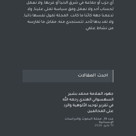
أي حزب أو جماعة في شرق الدنيا أو غربها, ولا نعمل
لحساب أحد ولا نعمل وفق سياسة تملى علينا, ولا
تدعمنا جهة كائنا ما كانت. المجلة تمول نفسها ذاتيا,
ولا تمد يدها لأحد, لتستجدي منه, مقابل ما تمارسه
من نشاط علمي,
احدث المقالات
جهود العلامة محمد بشير
السهسواني الهندي رحمه الله
في تقرير توحيد الألوهية والرد
على المخالفين
عدد 36
,
مجلة البحوث والدراسات
الإنسانية
13 مايو، 2026