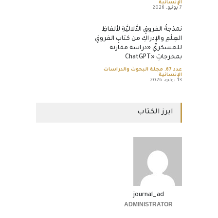
الإنسانية
7 يونيو، 2026
نمذجةُ الفروقِ الدَّلاليَّةِ لألفاظِ
العِلْمِ والإدراكِ من كتابِ الفروقِ
للعسكريِّ «دراسة مقارنة
بمخرجاتِ «ChatGPT
عدد 67
,
مجلة البحوث والدراسات
الإنسانية
13 يوليو، 2026
ابرز الكتاب
journal_ad
ADMINISTRATOR