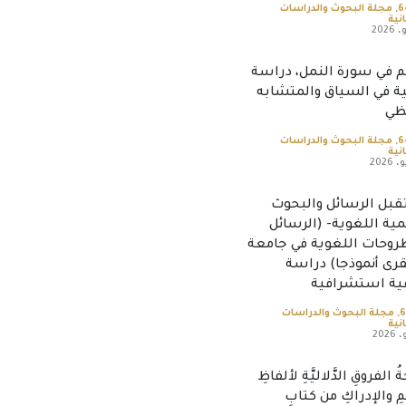
,
مجلة البحوث والدراسات
نية
م في سورة النمل، دراسة
ية في السياق والمتشابه
ظي
,
مجلة البحوث والدراسات
نية
بل الرسائل والبحوث
ية اللغوية- (الرسائل
طروحات اللغوية في جامعة
قرى أنموذجا) دراسة
ة استشرافية
,
مجلة البحوث والدراسات
نية
 الفروقِ الدَّلاليَّةِ لألفاظِ
ْمِ والإدراكِ من كتابِ