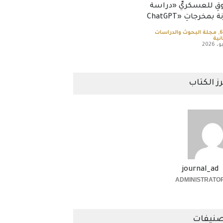
وقِ للعسكريِّ «دراسة
 بمخرجاتِ «ChatGPT
,
مجلة البحوث والدراسات
نية
رز الكتاب
journal_ad
ADMINISTRATO
نيفات