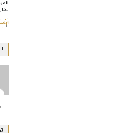
الفر
مقارنة
عدد 67
الإنسا
13 يوليو، 2026
اب
R
تص