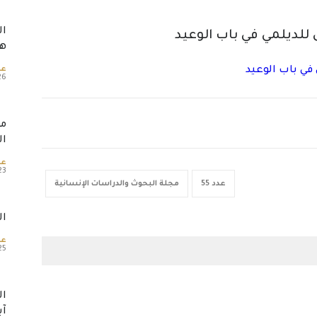
ال
 للديلمي في باب الوعيد
هل
في باب الوعيد
عد
26 مارس، 
مو
ال
عد
23 مارس، 3
عدد 55
مجلة البحوث والدراسات الإنسانية
ال
عدد
25 يوليو، 3
ال
آي