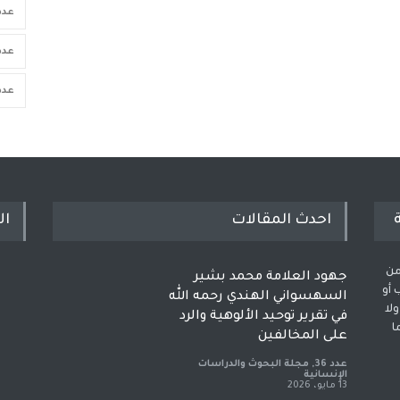
عدد 9
عدد 4
عدد 
احدث المقالات
ال
من
جهود العلامة محمد بشير
 أو
السهسواني الهندي رحمه الله
لا
في تقرير توحيد الألوهية والرد
ا
على المخالفين
عدد 36
,
مجلة البحوث والدراسات
الإنسانية
13 مايو، 2026