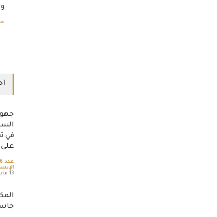
وس
عد
اح
جهود
السه
في تق
على 
عدد 36
الإنسا
13 مايو، 2026
المك
جاسم