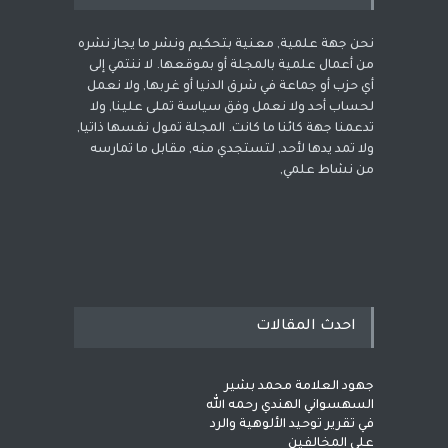
نحن جهة علمية, معنية بتحكيم ونشر ما يجاز نشره
من أعمال علمية بالمجلة أو بموقعها. لا ننتمي إلى
أي حزب أو جماعة في شرق الدنيا أو غربها, ولا نعمل
لحساب أحد ولا نعمل وفق سياسة تملى علينا, ولا
تدعمنا جهة كائنا ما كانت. المجلة تمول نفسها ذاتيا,
ولا تمد يدها لأحد, لتستجدي منه, مقابل ما تمارسه
من نشاط علمي,
احدث المقالات
جهود العلامة محمد بشير
السهسواني الهندي رحمه الله
في تقرير توحيد الألوهية والرد
على المخالفين