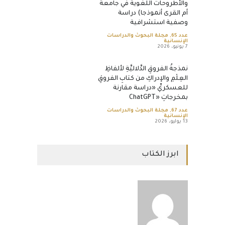
والأطروحات اللغوية في جامعة
أم القرى أنموذجا) دراسة
وصفية استشرافية
عدد 65
,
مجلة البحوث والدراسات
الإنسانية
7 يونيو، 2026
نمذجةُ الفروقِ الدَّلاليَّةِ لألفاظِ
العِلْمِ والإدراكِ من كتابِ الفروقِ
للعسكريِّ «دراسة مقارنة
بمخرجاتِ «ChatGPT
عدد 67
,
مجلة البحوث والدراسات
الإنسانية
13 يوليو، 2026
ابرز الكتاب