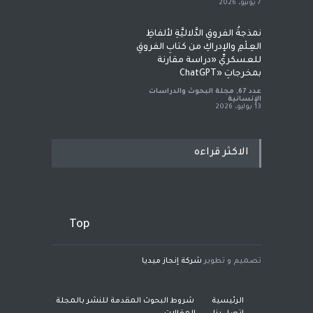
7 يونيو، 2026
نمذجةُ الفروقِ الدَّلاليَّةِ لألفاظِ
العِلْمِ والإدراكِ من كتابِ الفروقِ
للعسكريِّ «دراسة مقارنة
بمخرجاتِ «ChatGPT
عدد 67
,
مجلة البحوث والدراسات
الإنسانية
13 يوليو، 2026
الاكثر قراءه
Top
تصميم و تطوير
شركة إنجاز ميديا
الرئيسية
شروط البحوث المقدمة للنشر بالمجلة