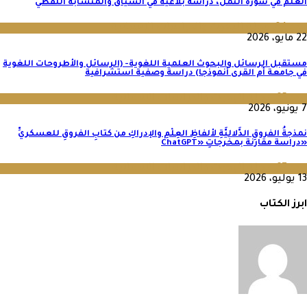
العلم في سورة النمل، دراسة بلاغية في السياق والمتشابه اللفظي
عدد 64
,
مجلة البحوث والدراسات الإنسانية
22 مايو، 2026
مستقبل الرسائل والبحوث العلمية اللغوية- (الرسائل والأطروحات اللغوية
في جامعة أم القرى أنموذجا) دراسة وصفية استشرافية
عدد 65
,
مجلة البحوث والدراسات الإنسانية
7 يونيو، 2026
نمذجةُ الفروقِ الدَّلاليَّةِ لألفاظِ العِلْمِ والإدراكِ من كتابِ الفروقِ للعسكريِّ
«دراسة مقارنة بمخرجاتِ «ChatGPT
عدد 67
,
مجلة البحوث والدراسات الإنسانية
13 يوليو، 2026
ابرز الكتاب