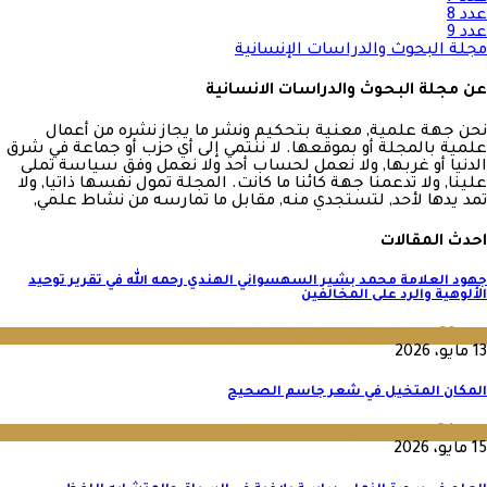
عدد 8
عدد 9
مجلة البحوث والدراسات الإنسانية
عن مجلة البحوث والدراسات الانسانية
نحن جهة علمية, معنية بتحكيم ونشر ما يجاز نشره من أعمال
علمية بالمجلة أو بموقعها. لا ننتمي إلى أي حزب أو جماعة في شرق
الدنيا أو غربها, ولا نعمل لحساب أحد ولا نعمل وفق سياسة تملى
علينا, ولا تدعمنا جهة كائنا ما كانت. المجلة تمول نفسها ذاتيا, ولا
تمد يدها لأحد, لتستجدي منه, مقابل ما تمارسه من نشاط علمي,
احدث المقالات
جهود العلامة محمد بشير السهسواني الهندي رحمه الله في تقرير توحيد
الألوهية والرد على المخالفين
عدد 36
,
مجلة البحوث والدراسات الإنسانية
13 مايو، 2026
المكان المتخيل في شعر جاسم الصحيح
عدد 64
,
مجلة البحوث والدراسات الإنسانية
15 مايو، 2026