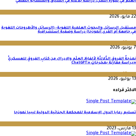
العلم في سورة النمل، دراسة بلاغية في السياق والمتشابه اللفظي
عدد 64
,
مجلة البحوث والدراسات الإنسانية
22 مايو، 2026
مستقبل الرسائل والبحوث العلمية اللغوية- (الرسائل والأطروحات اللغوية
في جامعة أم القرى أنموذجا) دراسة وصفية استشرافية
عدد 65
,
مجلة البحوث والدراسات الإنسانية
7 يونيو، 2026
نمذجةُ الفروقِ الدَّلاليَّةِ لألفاظِ العِلْمِ والإدراكِ من كتابِ الفروقِ للعسكريِّ
«دراسة مقارنة بمخرجاتِ «ChatGPT
عدد 67
,
مجلة البحوث والدراسات الإنسانية
13 يوليو، 2026
الاكثر قراءه
تسليم رعايا الدول الإسلامية للمحكمة الجنائية الدولية ليبيا نموذجا‬
عدد 1
13 مارس، 2023