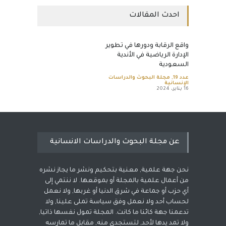
احدث المقالات
واقع الرقابة ودورها في تطوير
الإدارة الرياضية في الأندية
السعودية
عدد 19
,
مجلة البحوث والدراسات
الإنسانية
16 يناير، 2024
عن مجلة البحوث والدراسات الانسانية
نحن جهة علمية, معنية بتحكيم ونشر ما يجاز نشره
من أعمال علمية بالمجلة أو بموقعها. لا ننتمي إلى
أي حزب أو جماعة في شرق الدنيا أو غربها, ولا نعمل
لحساب أحد ولا نعمل وفق سياسة تملى علينا, ولا
تدعمنا جهة كائنا ما كانت. المجلة تمول نفسها ذاتيا,
ولا تمد يدها لأحد, لتستجدي منه, مقابل ما تمارسه