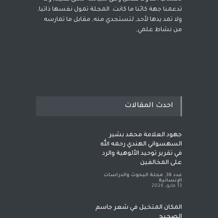
تدعمنا جهة كائنا ما كانت. المجلة تمول نفسها ذاتيا,
ولا تمد يدها لأحد, لتستجدي منه, مقابل ما تمارسه
من نشاط علمي,
احدث المقالات
جهود العلامة محمد بشير
السهسواني الهندي رحمه الله
في تقرير توحيد الألوهية والرد
على المخالفين
عدد 36
,
مجلة البحوث والدراسات
الإنسانية
13 مايو، 2026
المكان المتخيل في شعر جاسم
الصحيح