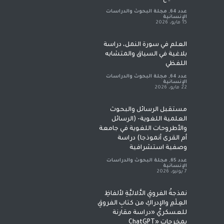
عدد 64
,
مجلة البحوث والدراسات
الإنسانية
15 مايو، 2026
العلم في سورة النمل، دراسة
بلاغية في السياق والمتشابه
اللفظي
عدد 64
,
مجلة البحوث والدراسات
الإنسانية
22 مايو، 2026
مستقبل الرسائل والبحوث
العلمية اللغوية- (الرسائل
والأطروحات اللغوية في جامعة
أم القرى أنموذجا) دراسة
وصفية استشرافية
عدد 65
,
مجلة البحوث والدراسات
الإنسانية
7 يونيو، 2026
نمذجةُ الفروقِ الدَّلاليَّةِ لألفاظِ
العِلْمِ والإدراكِ من كتابِ الفروقِ
للعسكريِّ «دراسة مقارنة
بمخرجاتِ «ChatGPT