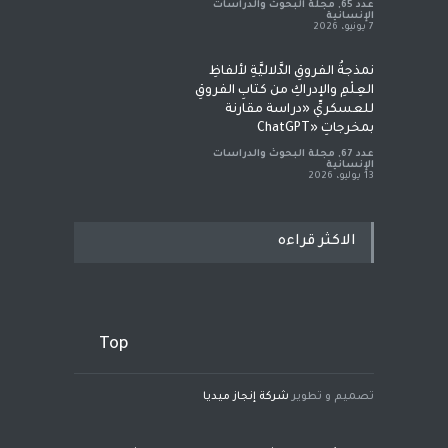
عدد 65
,
مجلة البحوث والدراسات
الإنسانية
7 يونيو، 2026
نمذجةُ الفروقِ الدَّلاليَّةِ لألفاظِ
العِلْمِ والإدراكِ من كتابِ الفروقِ
للعسكريِّ «دراسة مقارنة
بمخرجاتِ «ChatGPT
عدد 67
,
مجلة البحوث والدراسات
الإنسانية
13 يوليو، 2026
الاكثر قراءه
Top
تصميم و تطوير
شركة إنجاز ميديا