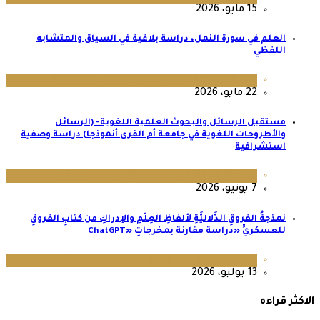
15 مايو، 2026
العلم في سورة النمل، دراسة بلاغية في السياق والمتشابه
اللفظي
عدد 64
,
مجلة البحوث والدراسات الإنسانية
22 مايو، 2026
مستقبل الرسائل والبحوث العلمية اللغوية- (الرسائل
والأطروحات اللغوية في جامعة أم القرى أنموذجا) دراسة وصفية
استشرافية
عدد 65
,
مجلة البحوث والدراسات الإنسانية
7 يونيو، 2026
نمذجةُ الفروقِ الدَّلاليَّةِ لألفاظِ العِلْمِ والإدراكِ من كتابِ الفروقِ
للعسكريِّ «دراسة مقارنة بمخرجاتِ «ChatGPT
عدد 67
,
مجلة البحوث والدراسات الإنسانية
13 يوليو، 2026
الاكثر قراءه