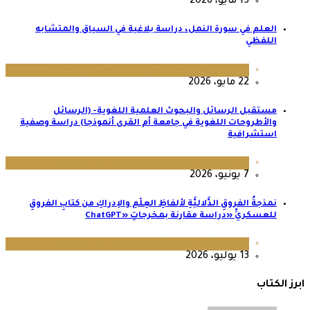
15 مايو، 2026
العلم في سورة النمل، دراسة بلاغية في السياق والمتشابه
اللفظي
عدد 64
,
مجلة البحوث والدراسات الإنسانية
22 مايو، 2026
مستقبل الرسائل والبحوث العلمية اللغوية- (الرسائل
والأطروحات اللغوية في جامعة أم القرى أنموذجا) دراسة وصفية
استشرافية
عدد 65
,
مجلة البحوث والدراسات الإنسانية
7 يونيو، 2026
نمذجةُ الفروقِ الدَّلاليَّةِ لألفاظِ العِلْمِ والإدراكِ من كتابِ الفروقِ
للعسكريِّ «دراسة مقارنة بمخرجاتِ «ChatGPT
عدد 67
,
مجلة البحوث والدراسات الإنسانية
13 يوليو، 2026
ابرز الكتاب