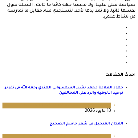
سياسة تملى علينا, ولا تدعمنا جهة كائنا ما كانت. المجلة تمول
نفسها ذاتيا, ولا تمد يدها لأحد, لتستجدي منه, مقابل ما تمارسه
من نشاط علمي,
احدث المقالات
جهود العلامة محمد بشير السهسواني الهندي رحمه الله في تقرير
توحيد الألوهية والرد على المخالفين
عدد 36
,
مجلة البحوث والدراسات الإنسانية
13 مايو، 2026
المكان المتخيل في شعر جاسم الصحيح
عدد 64
,
مجلة البحوث والدراسات الإنسانية