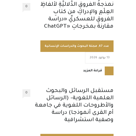
نمذجةُ الفروقِ الدَّلاليَّةِ لألفاظِ
0
العِلْمِ والإدراكِ من كتابِ
الفروقِ للعسكريِّ «دراسة
مقارنة بمخرجاتِ «ChatGPT
عدد 67
,
مجلة البحوث والدراسات الإنسانية
13 يوليو، 2026
قراءة المزيد
مستقبل الرسائل والبحوث
0
العلمية اللغوية- (الرسائل
والأطروحات اللغوية في جامعة
أم القرى أنموذجا) دراسة
وصفية استشرافية