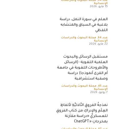
عدد 64
,
مجلة البحوث والدراسات
الإنسانية
15 مايو، 2026
العلم في سورة النمل، دراسة
بلاغية في السياق والمتشابه
اللفظي
عدد 64
,
مجلة البحوث والدراسات
الإنسانية
22 مايو، 2026
مستقبل الرسائل والبحوث
العلمية اللغوية- (الرسائل
والأطروحات اللغوية في جامعة
أم القرى أنموذجا) دراسة
وصفية استشرافية
عدد 65
,
مجلة البحوث والدراسات
الإنسانية
7 يونيو، 2026
نمذجةُ الفروقِ الدَّلاليَّةِ لألفاظِ
العِلْمِ والإدراكِ من كتابِ الفروقِ
للعسكريِّ «دراسة مقارنة
بمخرجاتِ «ChatGPT