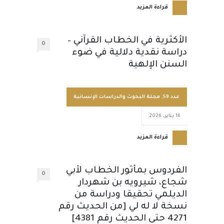
قراءة المزيد
الأكثرية في الخطاب القرآني –
0
دراسة نقدية دلالية في ضوء
السنن الإلهية
عدد 59
,
مجلة البحوث والدراسات الإنسانية
16 يناير، 2026
قراءة المزيد
الفردوس بمأثور الخطاب لأبي
0
شجاع، شيرويه بن شهردار
الديلمي تحقيقا ودراسة من
نسخة لا له لي [من الحديث رقم
4271 حتى الحديث رقم 4381]