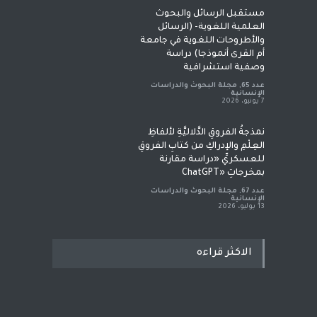
مستقبل الرسائل والبحوث
العلمية اللغوية- (الرسائل
والأطروحات اللغوية في جامعة
أم القرى أنموذجا) دراسة
وصفية استشرافية
عدد 65
,
مجلة البحوث والدراسات
الإنسانية
7 يونيو، 2026
نمذجةُ الفروقِ الدَّلاليَّةِ لألفاظِ
العِلْمِ والإدراكِ من كتابِ الفروقِ
للعسكريِّ «دراسة مقارنة
بمخرجاتِ «ChatGPT
عدد 67
,
مجلة البحوث والدراسات
الإنسانية
13 يوليو، 2026
الاكثر قراءه