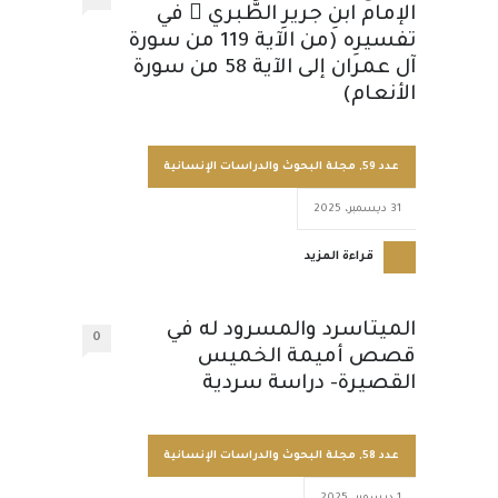
الإمام ابنِ جريرِ الطَّبري  في
تفسيرِه (من الآية 119 من سورة
آل عمران إلى الآية 58 من سورة
الأنعام)
عدد 59
,
مجلة البحوث والدراسات الإنسانية
31 ديسمبر، 2025
قراءة المزيد
الميتاسرد والمسرود له في
0
قصص أميمة الخميس
القصيرة- دراسة سردية
عدد 58
,
مجلة البحوث والدراسات الإنسانية