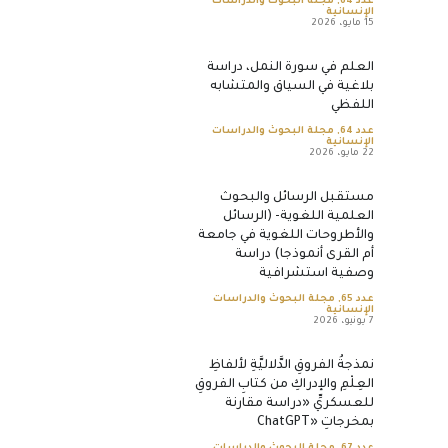
عدد 64
,
مجلة البحوث والدراسات
الإنسانية
15 مايو، 2026
العلم في سورة النمل، دراسة
بلاغية في السياق والمتشابه
اللفظي
عدد 64
,
مجلة البحوث والدراسات
الإنسانية
22 مايو، 2026
مستقبل الرسائل والبحوث
العلمية اللغوية- (الرسائل
والأطروحات اللغوية في جامعة
أم القرى أنموذجا) دراسة
وصفية استشرافية
عدد 65
,
مجلة البحوث والدراسات
الإنسانية
7 يونيو، 2026
نمذجةُ الفروقِ الدَّلاليَّةِ لألفاظِ
العِلْمِ والإدراكِ من كتابِ الفروقِ
للعسكريِّ «دراسة مقارنة
بمخرجاتِ «ChatGPT