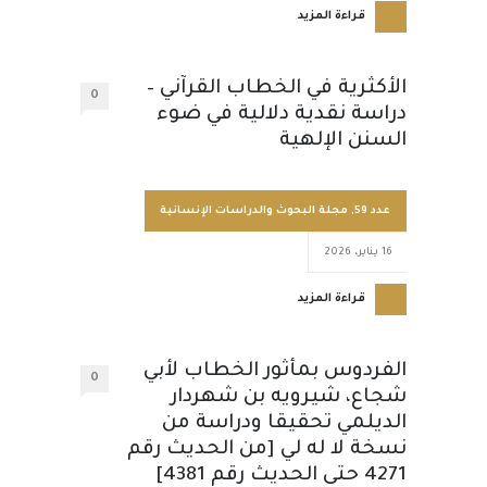
قراءة المزيد
الأكثرية في الخطاب القرآني –
0
دراسة نقدية دلالية في ضوء
السنن الإلهية
عدد 59
,
مجلة البحوث والدراسات الإنسانية
16 يناير، 2026
قراءة المزيد
الفردوس بمأثور الخطاب لأبي
0
شجاع، شيرويه بن شهردار
الديلمي تحقيقا ودراسة من
نسخة لا له لي [من الحديث رقم
4271 حتى الحديث رقم 4381]