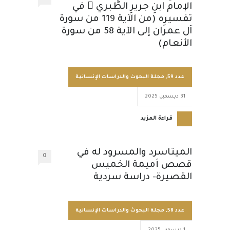
الإمام ابنِ جريرِ الطَّبري  في
تفسيرِه (من الآية 119 من سورة
آل عمران إلى الآية 58 من سورة
الأنعام)
عدد 59
,
مجلة البحوث والدراسات الإنسانية
31 ديسمبر، 2025
قراءة المزيد
الميتاسرد والمسرود له في
0
قصص أميمة الخميس
القصيرة- دراسة سردية
عدد 58
,
مجلة البحوث والدراسات الإنسانية