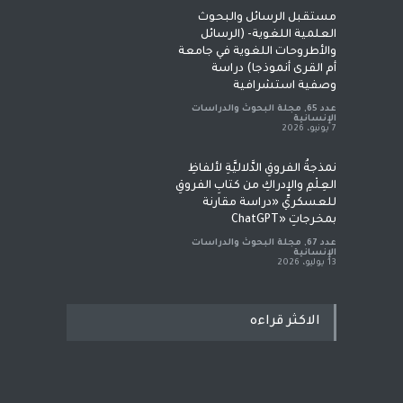
مستقبل الرسائل والبحوث
العلمية اللغوية- (الرسائل
والأطروحات اللغوية في جامعة
أم القرى أنموذجا) دراسة
وصفية استشرافية
عدد 65
,
مجلة البحوث والدراسات
الإنسانية
7 يونيو، 2026
نمذجةُ الفروقِ الدَّلاليَّةِ لألفاظِ
العِلْمِ والإدراكِ من كتابِ الفروقِ
للعسكريِّ «دراسة مقارنة
بمخرجاتِ «ChatGPT
عدد 67
,
مجلة البحوث والدراسات
الإنسانية
13 يوليو، 2026
الاكثر قراءه