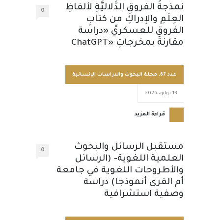
نمذجةُ الفروقِ الدَّلاليَّةِ لألفاظِ
0
العِلْمِ والإدراكِ من كتابِ
الفروقِ للعسكريِّ «دراسة
مقارنة بمخرجاتِ «ChatGPT
عدد 67
,
مجلة البحوث والدراسات الإنسانية
13 يوليو، 2026
قراءة المزيد
مستقبل الرسائل والبحوث
0
العلمية اللغوية- (الرسائل
والأطروحات اللغوية في جامعة
أم القرى أنموذجا) دراسة
وصفية استشرافية