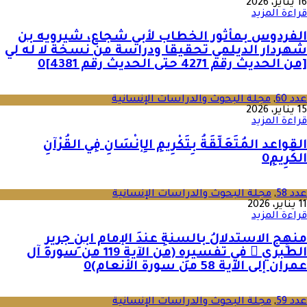
16 يناير، 2026
قراءة المزيد
الفردوس بمأثور الخطاب لأبي شجاع، شيرويه بن
شهردار الديلمي تحقيقا ودراسة من نسخة لا له لي
[من الحديث رقم 4271 حتى الحديث رقم 4381]
0
عدد 60
,
مجلة البحوث والدراسات الإنسانية
15 يناير، 2026
قراءة المزيد
القواعد المُتَعَلِّقَةُ بِتَكْرِيمِ الِإنْسَانِ فِي القُرْآنِ
الكَرِيمِ
0
عدد 58
,
مجلة البحوث والدراسات الإنسانية
11 يناير، 2026
قراءة المزيد
منهج الاستدلالُ بالسنةِ عندَ الإمام ابنِ جريرِ
الطَّبري  في تفسيرِه (من الآية 119 من سورة آل
عمران إلى الآية 58 من سورة الأنعام)
0
عدد 59
,
مجلة البحوث والدراسات الإنسانية