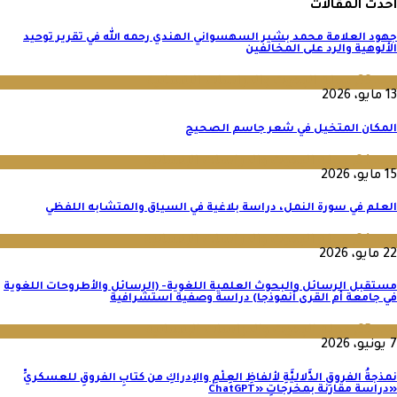
احدث المقالات
جهود العلامة محمد بشير السهسواني الهندي رحمه الله في تقرير توحيد
الألوهية والرد على المخالفين
عدد 36
,
مجلة البحوث والدراسات الإنسانية
13 مايو، 2026
المكان المتخيل في شعر جاسم الصحيح
عدد 64
,
مجلة البحوث والدراسات الإنسانية
15 مايو، 2026
العلم في سورة النمل، دراسة بلاغية في السياق والمتشابه اللفظي
عدد 64
,
مجلة البحوث والدراسات الإنسانية
22 مايو، 2026
مستقبل الرسائل والبحوث العلمية اللغوية- (الرسائل والأطروحات اللغوية
في جامعة أم القرى أنموذجا) دراسة وصفية استشرافية
عدد 65
,
مجلة البحوث والدراسات الإنسانية
7 يونيو، 2026
نمذجةُ الفروقِ الدَّلاليَّةِ لألفاظِ العِلْمِ والإدراكِ من كتابِ الفروقِ للعسكريِّ
«دراسة مقارنة بمخرجاتِ «ChatGPT