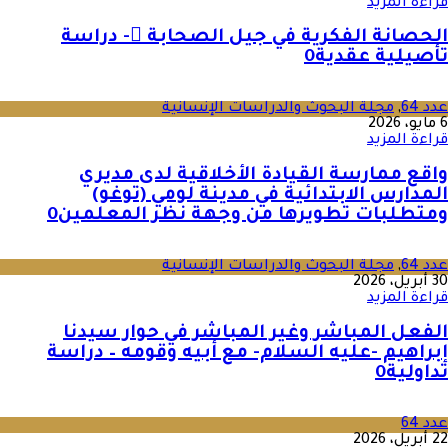
قراءة المزيد
الحصانة الفكرية في جيل الصحابة - دراسة
تأصيلية عقدية
0
عدد 64
,
مجلة البحوث والدراسات الإنسانية
6 مايو، 2026
قراءة المزيد
واقع ممارسة القيادة الأخلاقية لدى مديري
المدارس الابتدائية في مدينة لومي (توغو)
ومتطلبات تطويرها من وجهة نظر المعلمين
0
عدد 64
,
مجلة البحوث والدراسات الإنسانية
30 أبريل، 2026
قراءة المزيد
الفعل المباشر وغير المباشر في حوار سيدنا
إبراهيم -عليه السلام- مع أبيه وقومه – دراسة
تداولية
0
عدد 64
22 أبريل، 2026