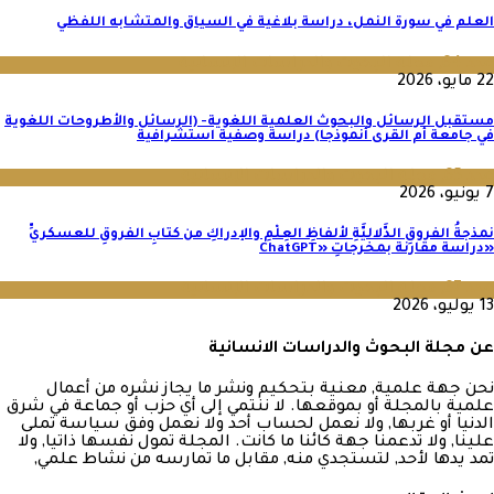
العلم في سورة النمل، دراسة بلاغية في السياق والمتشابه اللفظي
عدد 64
,
مجلة البحوث والدراسات الإنسانية
22 مايو، 2026
مستقبل الرسائل والبحوث العلمية اللغوية- (الرسائل والأطروحات اللغوية
في جامعة أم القرى أنموذجا) دراسة وصفية استشرافية
عدد 65
,
مجلة البحوث والدراسات الإنسانية
7 يونيو، 2026
نمذجةُ الفروقِ الدَّلاليَّةِ لألفاظِ العِلْمِ والإدراكِ من كتابِ الفروقِ للعسكريِّ
«دراسة مقارنة بمخرجاتِ «ChatGPT
عدد 67
,
مجلة البحوث والدراسات الإنسانية
13 يوليو، 2026
عن مجلة البحوث والدراسات الانسانية
نحن جهة علمية, معنية بتحكيم ونشر ما يجاز نشره من أعمال
علمية بالمجلة أو بموقعها. لا ننتمي إلى أي حزب أو جماعة في شرق
الدنيا أو غربها, ولا نعمل لحساب أحد ولا نعمل وفق سياسة تملى
علينا, ولا تدعمنا جهة كائنا ما كانت. المجلة تمول نفسها ذاتيا, ولا
تمد يدها لأحد, لتستجدي منه, مقابل ما تمارسه من نشاط علمي,