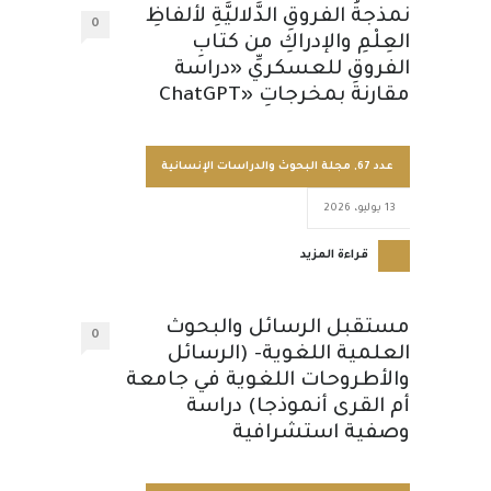
نمذجةُ الفروقِ الدَّلاليَّةِ لألفاظِ
0
العِلْمِ والإدراكِ من كتابِ
الفروقِ للعسكريِّ «دراسة
مقارنة بمخرجاتِ «ChatGPT
عدد 67
,
مجلة البحوث والدراسات الإنسانية
13 يوليو، 2026
قراءة المزيد
مستقبل الرسائل والبحوث
0
العلمية اللغوية- (الرسائل
والأطروحات اللغوية في جامعة
أم القرى أنموذجا) دراسة
وصفية استشرافية