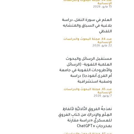
عدد 64
,
مجلة البحوث والدراسات
الإنسانية
15 مايو، 2026
العلم في سورة النمل، دراسة
بلاغية في السياق والمتشابه
اللفظي
عدد 64
,
مجلة البحوث والدراسات
الإنسانية
22 مايو، 2026
مستقبل الرسائل والبحوث
العلمية اللغوية- (الرسائل
والأطروحات اللغوية في جامعة
أم القرى أنموذجا) دراسة
وصفية استشرافية
عدد 65
,
مجلة البحوث والدراسات
الإنسانية
7 يونيو، 2026
نمذجةُ الفروقِ الدَّلاليَّةِ لألفاظِ
العِلْمِ والإدراكِ من كتابِ الفروقِ
للعسكريِّ «دراسة مقارنة
بمخرجاتِ «ChatGPT