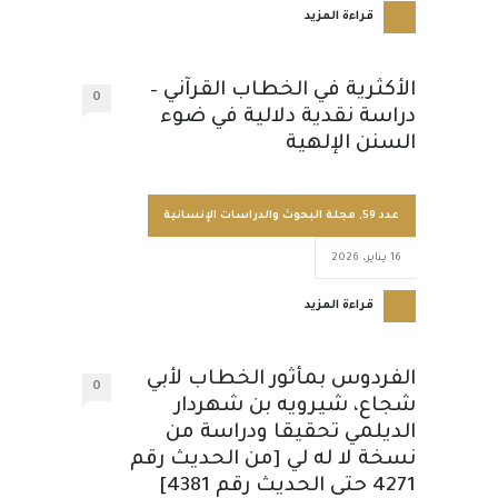
قراءة المزيد
الأكثرية في الخطاب القرآني –
0
دراسة نقدية دلالية في ضوء
السنن الإلهية
عدد 59
,
مجلة البحوث والدراسات الإنسانية
16 يناير، 2026
قراءة المزيد
الفردوس بمأثور الخطاب لأبي
0
شجاع، شيرويه بن شهردار
الديلمي تحقيقا ودراسة من
نسخة لا له لي [من الحديث رقم
4271 حتى الحديث رقم 4381]