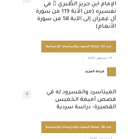
الإمام ابنِ جريرِ الطَّبري  في
تفسيرِه (من الآية 119 من سورة
آل عمران إلى الآية 58 من سورة
الأنعام)
عدد 59
,
مجلة البحوث والدراسات الإنسانية
31 ديسمبر، 2025
قراءة المزيد
الميتاسرد والمسرود له في
0
قصص أميمة الخميس
القصيرة- دراسة سردية
عدد 58
,
مجلة البحوث والدراسات الإنسانية