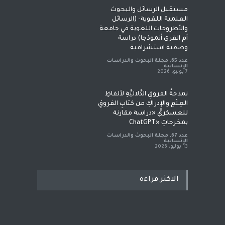
مستقبل الرسائل والبحوث
العلمية اللغوية- (الرسائل
والأطروحات اللغوية في جامعة
أم القرى أنموذجا) دراسة
وصفية استشرافية
عدد 65
,
مجلة البحوث والدراسات
الإنسانية
7 يونيو، 2026
نمذجةُ الفروقِ الدَّلاليَّةِ لألفاظِ
العِلْمِ والإدراكِ من كتابِ الفروقِ
للعسكريِّ «دراسة مقارنة
بمخرجاتِ «ChatGPT
عدد 67
,
مجلة البحوث والدراسات
الإنسانية
13 يوليو، 2026
الاكثر قراءه