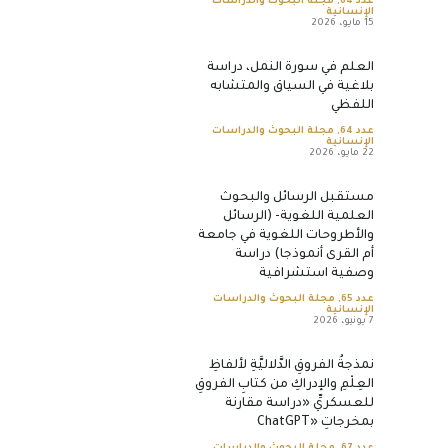
عدد 64
,
مجلة البحوث والدراسات
الإنسانية
15 مايو، 2026
العلم في سورة النمل، دراسة
بلاغية في السياق والمتشابه
اللفظي
عدد 64
,
مجلة البحوث والدراسات
الإنسانية
22 مايو، 2026
مستقبل الرسائل والبحوث
العلمية اللغوية- (الرسائل
والأطروحات اللغوية في جامعة
أم القرى أنموذجا) دراسة
وصفية استشرافية
عدد 65
,
مجلة البحوث والدراسات
الإنسانية
7 يونيو، 2026
نمذجةُ الفروقِ الدَّلاليَّةِ لألفاظِ
العِلْمِ والإدراكِ من كتابِ الفروقِ
للعسكريِّ «دراسة مقارنة
بمخرجاتِ «ChatGPT