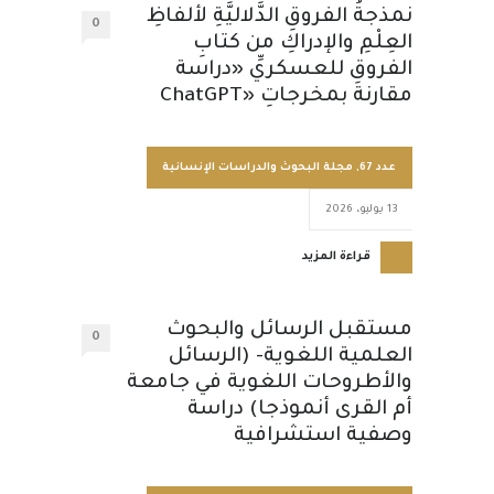
نمذجةُ الفروقِ الدَّلاليَّةِ لألفاظِ
0
العِلْمِ والإدراكِ من كتابِ
الفروقِ للعسكريِّ «دراسة
مقارنة بمخرجاتِ «ChatGPT
عدد 67
,
مجلة البحوث والدراسات الإنسانية
13 يوليو، 2026
قراءة المزيد
مستقبل الرسائل والبحوث
0
العلمية اللغوية- (الرسائل
والأطروحات اللغوية في جامعة
أم القرى أنموذجا) دراسة
وصفية استشرافية