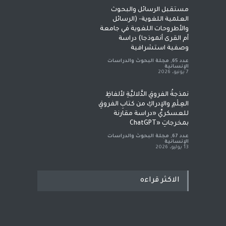
مستقبل الرسائل والبحوث
العلمية اللغوية- (الرسائل
والأطروحات اللغوية في جامعة
أم القرى أنموذجا) دراسة
وصفية استشرافية
عدد 65
,
مجلة البحوث والدراسات
الإنسانية
7 يونيو، 2026
نمذجةُ الفروقِ الدَّلاليَّةِ لألفاظِ
العِلْمِ والإدراكِ من كتابِ الفروقِ
للعسكريِّ «دراسة مقارنة
بمخرجاتِ «ChatGPT
عدد 67
,
مجلة البحوث والدراسات
الإنسانية
13 يوليو، 2026
الاكثر قراءه