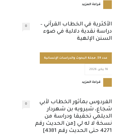
قراءة المزيد
الأكثرية في الخطاب القرآني –
0
دراسة نقدية دلالية في ضوء
السنن الإلهية
عدد 59
,
مجلة البحوث والدراسات الإنسانية
16 يناير، 2026
قراءة المزيد
الفردوس بمأثور الخطاب لأبي
0
شجاع، شيرويه بن شهردار
الديلمي تحقيقا ودراسة من
نسخة لا له لي [من الحديث رقم
4271 حتى الحديث رقم 4381]