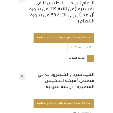
الإمام ابنِ جريرِ الطَّبري  في
تفسيرِه (من الآية 119 من سورة
آل عمران إلى الآية 58 من سورة
الأنعام)
عدد 59
,
مجلة البحوث والدراسات الإنسانية
31 ديسمبر، 2025
قراءة المزيد
الميتاسرد والمسرود له في
0
قصص أميمة الخميس
القصيرة- دراسة سردية
عدد 58
,
مجلة البحوث والدراسات الإنسانية